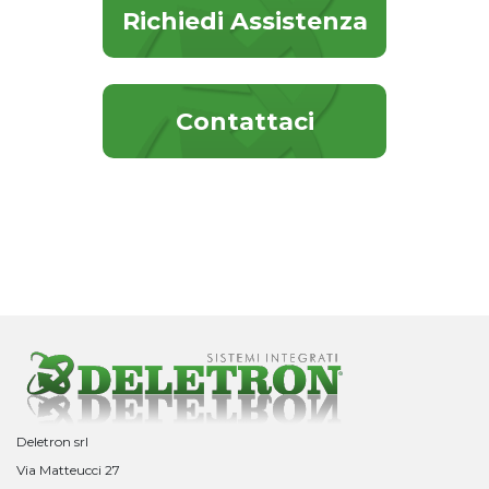
Richiedi Assistenza
Contattaci
Deletron srl
Via Matteucci 27