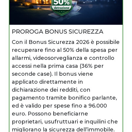
PROROGA BONUS SICUREZZA
Con il Bonus Sicurezza 2026 è possibile
recuperare fino al 50% della spesa per
allarmi, videosorveglianza e controllo
accessi nella prima casa (36% per
seconde case). Il bonus viene
applicato direttamente in
dichiarazione dei redditi, con
pagamento tramite bonifico parlante,
ed è valido per spese fino a 96.000
euro. Possono beneficiarne
proprietari, usufruttuari e inquilini che
migliorano la sicurezza dell’immobile.