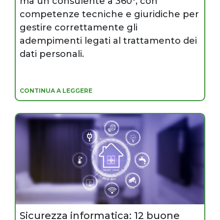
ma un consulente a 360°, con
competenze tecniche e giuridiche per
gestire correttamente gli
adempimenti legati al trattamento dei
dati personali.
CONTINUA A LEGGERE
Sicurezza informatica: 12 buone