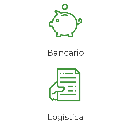
Bancario
Logistica