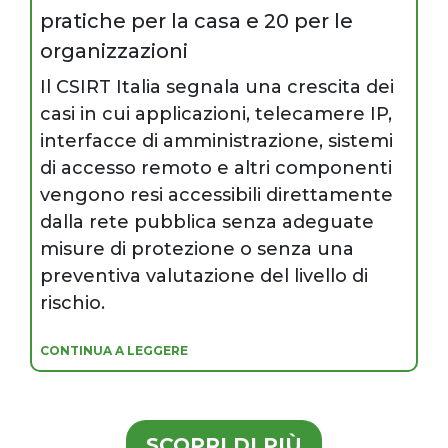
pratiche per la casa e 20 per le
organizzazioni
Il CSIRT Italia segnala una crescita dei
casi in cui applicazioni, telecamere IP,
interfacce di amministrazione, sistemi
di accesso remoto e altri componenti
vengono resi accessibili direttamente
dalla rete pubblica senza adeguate
misure di protezione o senza una
preventiva valutazione del livello di
rischio.
CONTINUA A LEGGERE
SCOPRI DI PIÙ