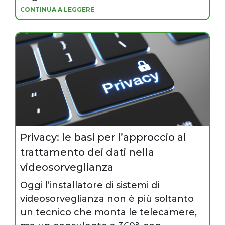
CONTINUA A LEGGERE
Privacy: le basi per l’approccio al
trattamento dei dati nella
videosorveglianza
Oggi l’installatore di sistemi di
videosorveglianza non è più soltanto
un tecnico che monta le telecamere,