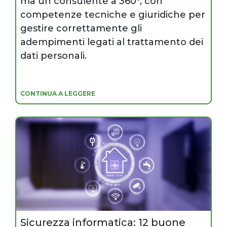
ma un consulente a 360°, con
competenze tecniche e giuridiche per
gestire correttamente gli
adempimenti legati al trattamento dei
dati personali.
CONTINUA A LEGGERE
Sicurezza informatica: 12 buone