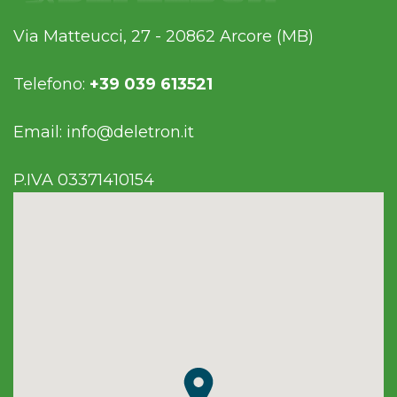
Via Matteucci, 27 - 20862 Arcore (MB)
Telefono:
+39 039 613521
Email:
info@deletron.it
P.IVA 03371410154