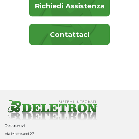
Richiedi Assistenza
Contattaci
Deletron srl
Via Matteucci 27