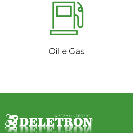
Oil e Gas