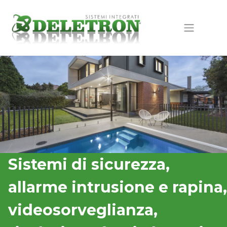
Sistemi di sicurezza,
allarme intrusione e rapina,
videosorveglianza,