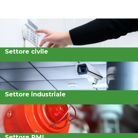
Settore civile
Settore industriale
Settore PMI