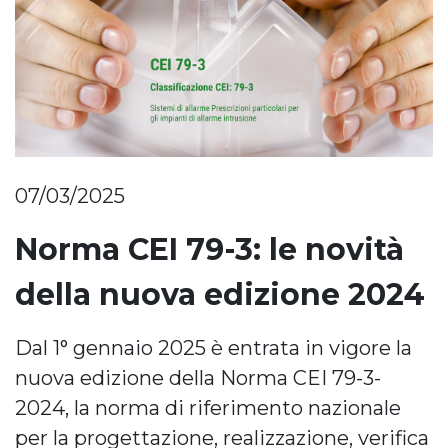
07/03/2025
Norma CEI 79-3: le novità
della nuova edizione 2024
Dal 1° gennaio 2025 è entrata in vigore la
nuova edizione della Norma CEI 79-3-
2024, la norma di riferimento nazionale
per la progettazione, realizzazione, verifica