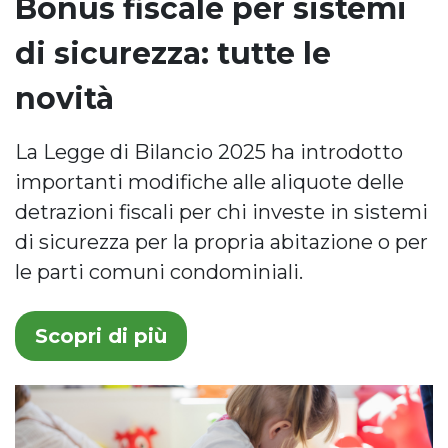
Bonus fiscale per sistemi
di sicurezza: tutte le
novità
La Legge di Bilancio 2025 ha introdotto
importanti modifiche alle aliquote delle
detrazioni fiscali per chi investe in sistemi
di sicurezza per la propria abitazione o per
le parti comuni condominiali.
Scopri di più