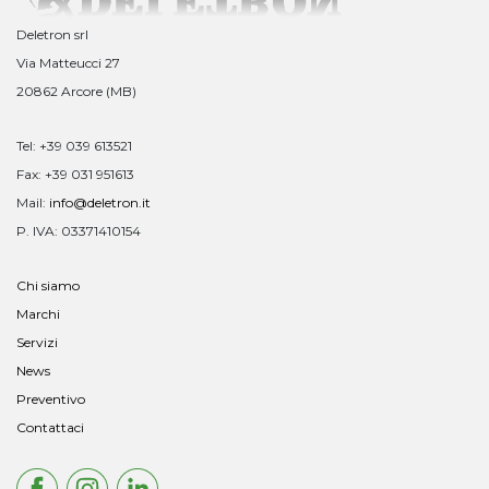
Deletron srl
Via Matteucci 27
20862 Arcore (MB)
Tel: +39 039 613521
Fax: +39 031 951613
Mail:
info@deletron.it
P. IVA: 03371410154
Chi siamo
Marchi
Servizi
News
Preventivo
Contattaci