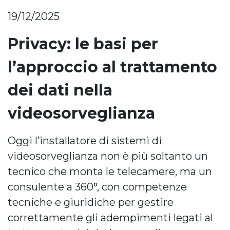
19/12/2025
Privacy: le basi per
l’approccio al trattamento
dei dati nella
videosorveglianza
Oggi l’installatore di sistemi di
videosorveglianza non è più soltanto un
tecnico che monta le telecamere, ma un
consulente a 360°, con competenze
tecniche e giuridiche per gestire
correttamente gli adempimenti legati al