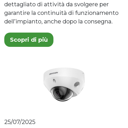
dettagliato di attività da svolgere per
garantire la continuità di funzionamento
dell’impianto, anche dopo la consegna.
Scopri di più
25/07/2025