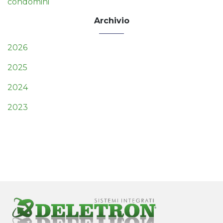
condomini
Archivio
2026
2025
2024
2023