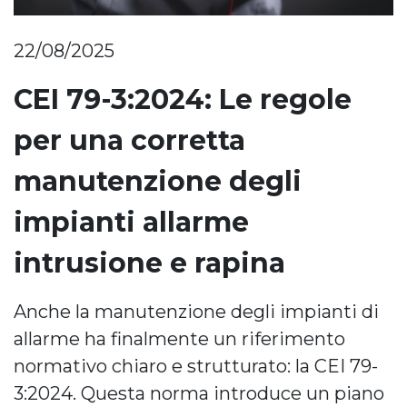
22/08/2025
CEI 79-3:2024: Le regole
per una corretta
manutenzione degli
impianti allarme
intrusione e rapina
Anche la manutenzione degli impianti di
allarme ha finalmente un riferimento
normativo chiaro e strutturato: la CEI 79-
3:2024. Questa norma introduce un piano