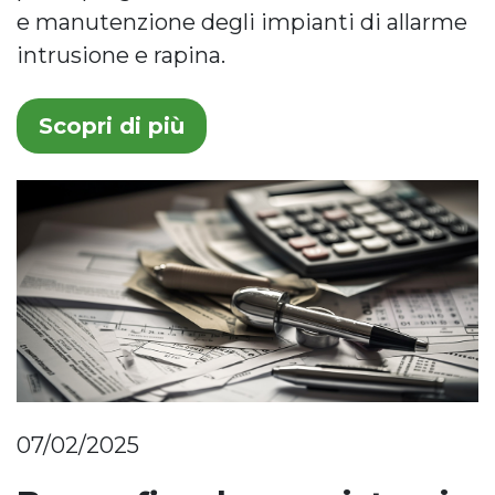
e manutenzione degli impianti di allarme
intrusione e rapina.
Scopri di più
07/02/2025