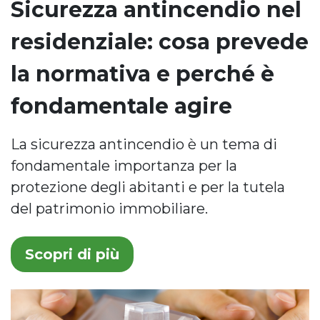
Sicurezza antincendio nel
residenziale: cosa prevede
la normativa e perché è
fondamentale agire
La sicurezza antincendio è un tema di
fondamentale importanza per la
protezione degli abitanti e per la tutela
del patrimonio immobiliare.
Scopri di più